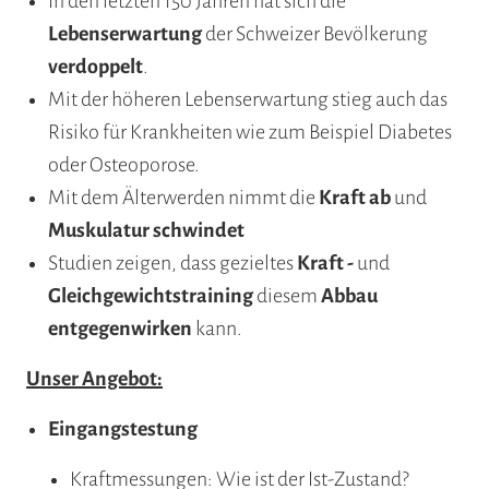
In den letzten 150 Jahren hat sich die
Lebenserwartung
der Schweizer Bevölkerung
verdoppelt
.
Mit der höheren Lebenserwartung stieg auch das
Risiko für Krankheiten wie zum Beispiel Diabetes
oder Osteoporose.
Mit dem Älterwerden nimmt die
Kraft ab
und
Muskulatur schwindet
Studien zeigen, dass gezieltes
Kraft -
und
Gleichgewichtstraining
diesem
Abbau
entgegenwirken
kann.
Unser Angebot:
Eingangstestung
Kraftmessungen: Wie ist der Ist-Zustand?