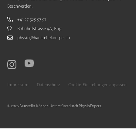
Beschwerden.
+41 27 525 97 97
Bahnhofstrasse 4A, Brig
physio@baustellekoerper.ch
Impressum
Datenschutz
Cookie-Einstellungen anpassen
© 2026
Baustellǝ Körper
. Unterstützt durch
PhysioExpert
.